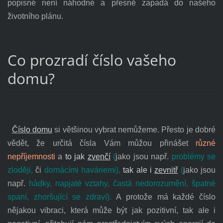
popisné není náhodné a přesně zapadá do našeho
životního plánu.
Co prozradí číslo vašeho
domu?
Číslo domu
si většinou vybrat nemůžeme. Přesto je dobré
vědět, že určitá čísla Vám můžou přinášet
různé
nepříjemnosti
a
to jak
zvenčí
(
jako jsou např.
problémy se
zloději,
či
domácími haváriemi),
tak ale i
zevnitř
(
jako jsou
např.
hádky, napjaté vztahy, častá nedorozumění, špatné
spaní, zhoršující se zdraví).
A protože má každé číslo
nějakou vibraci, která může být jak pozitivní, tak ale i