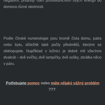
negativní, přitahují nám prostřednictvím svých energií do
domova různé okolnosti.
Podle čínské numerologie jsou kromě čísla domu, patra
nebo bytu, důležité také počty předmětů, kterými se
obklopujete. Například v ložnici je dobré mít všechno
dvakrát – dvě svíčky, dvě lampičky, dvě sošky, zkrátka něco
v páru.
Potřebujete
pomoc
nebo
máte nějaký vážný problém
???