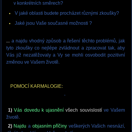
v konkrétních směrech?
V jaké oblasti budete procházet různými zkoušky?
Jaké jsou Vaše současné možnosti ?
...
a najdu vhodný způsob a řešení těchto problémů, jak
tyto zkoušky co nejlépe zvládnout a zpracovat tak, aby
Vás již nezatěžovaly a Vy se mohli osvobodit pozitivní
změnou ve Vašem životě.
POMOCÍ KARMALOGIE:
1)
Vás dovedu k ujasnění
všech souvislostí
ve Vašem
životě.
2)
Najdu
a
objasním příčiny
veškerých Vašich nesnází,