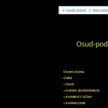
Úvodní stránka
Mapa strán
Osud-pod
Úvodní stránka
O Mně
» OSUD
» KARMA (BUDDHISMUS)
» KARMICKÝ VZTAH
» KARMALOGIE