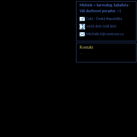
Michele » karmalog, kabalista -
Váš duchovní poradce. :-)
Celá - Česká Republika
+420 605 028 605
Michele.
S@centru
m.cz
Kontakt