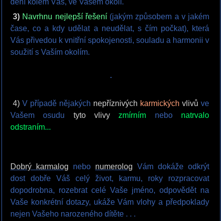
dění kolem Vás, ve Vašem okolí.
3)
Navrhnu nejlepší řešení
(jakým způsobem a v jakém
čase, co a kdy udělat a neudělat, s čím počkat), která
Vás přivedou k vnitřní spokojenosti, souladu a harmonii v
soužití s Vaším okolím.
4)
V případě nějakých
nepříznivých
karmických
vlivů
ve
Vašem osudu
tyto vlivy
zmírním
nebo
natrvalo
odstraním...
Dobrý karmalog
nebo
numerolog
Vám dokáže odkrýt
dost dobře Váš celý život, karmu, roky rozpracovat
dopodrobna, rozebrat celé Vaše jméno, odpovědět na
Vaše konkrétní dotazy, ukáže Vám vlohy a předpoklady
nejen Vašeho narozeného dítěte . . .