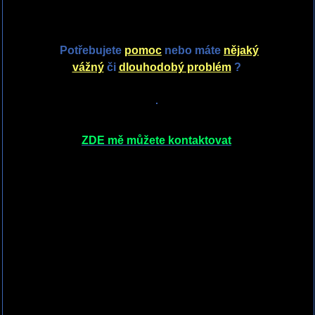
Potřebujete
pomoc
nebo
máte
nějaký
vážný
či
dlouhodobý problém
?
ZDE mě můžete kontaktovat