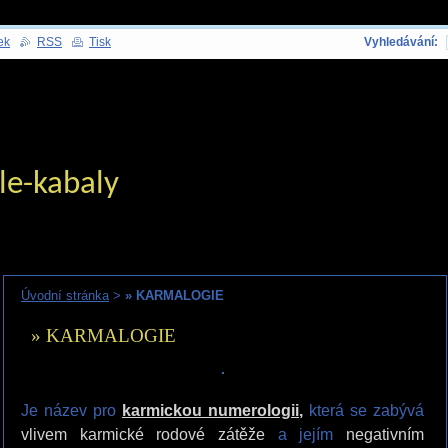
ek
RSS
Tisk
Vyhledávání:
le-kabaly
Úvodní stránka
>
» KARMALOGIE
» KARMALOGIE
Je název pro
karmickou numerologii
,
která se zabývá
vlivem karmické rodové zátěže
a jejím
negativním