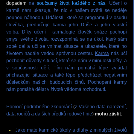
dopadem
na
současný život každého z nás.
Učení o
karmě nám ukazuje, že nic v našem světě se neděje
pouhou náhodou. Události, které se programují v osudu
člověka, předurčuje karma jeho Duše a jeho vlastní
volba. Díky učení karmalogie člověk snáze pochopí
smysl svého života, rozvzpomíná se na úkol, který sám
sobě dal a učí se vnímat situace a ukazatele, které ho
životem nadále vedou správnou cestou.
Karma
nás učí
pochopit důvody situací, které se nám v minulosti děly, a
v současnosti dějí. Tím nám pomáhá lépe zvládat
přicházející situace a také lépe předcházet negativním
důsledkům našich budoucích činů. Pochopení karmy
nám pomáhá dělat v životě vědomá rozhodnutí.
Pomocí podrobného zkoumání
(
z Vašeho data narození,
data rodičů a dalších předků rodové linie
)
mohu zjistit:
Jaké máte karmické úkoly a dluhy z minulých životů