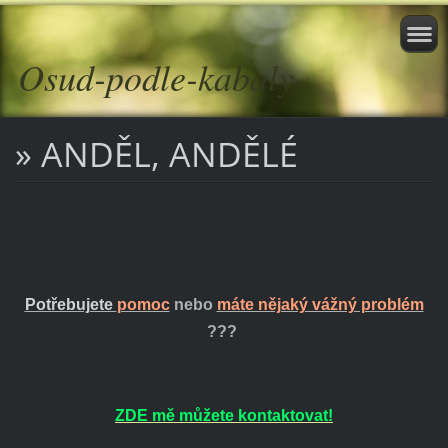
Osud-podle-kabaly
» ANDĚL, ANDĚLÉ
Potřebujete
pomoc
nebo
máte nějaký vážný problém
???
ZDE mě můžete kontaktovat!