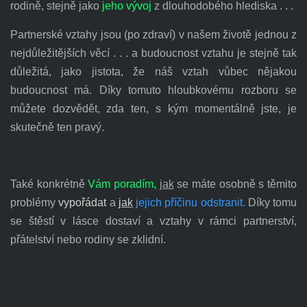
rodině, stejně jako
jeho vývoj
z dlouhodobého hlediska . . .
Partnerské vztahy jsou (po zdraví) v našem životě jednou z
nejdůležitějších věcí . . . a budoucnost vztahu je stejně tak
důležitá, jako jistota, že náš vztah vůbec nějakou
budoucnost má. Díky tomuto hloubkovému rozboru se
můžete dozvědět, zda ten, s kým momentálně jste, je
skutečně ten pravý.
Také konkrétně
Vám
poradím,
jak
se máte osobně s těmito
problémy
vypořádat
a
jak
jejich příčinu odstranit.
Díky tomu
se štěstí v lásce dostaví a vztahy v rámci partnerství,
přátelství nebo rodiny se zklidní.