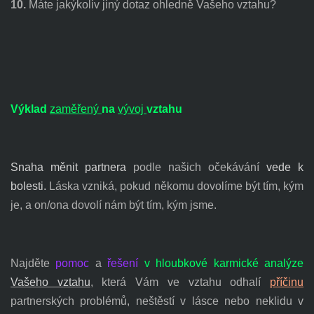
10.
Máte jakýkoliv jiný dotaz ohledně Vašeho vztahu?
Výklad
zaměřený
na
vývoj
vztahu
Snaha měnit partnera
podle našich očekávání
vede k
bolesti.
Láska vzniká, pokud někomu dovolíme být tím, kým
je, a on/ona dovolí nám být tím, kým jsme.
Najděte
pomoc
a
řešení
v hloubkové karmické analýze
Vašeho vztahu
, která Vám ve
vztahu odhalí
příčinu
partnerských problémů, neštěstí v lásce nebo neklidu v