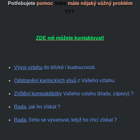
Potřebujete
pomoc
nebo
máte nějaký vážný problém
???
ZDE mě můžete kontaktovat!
Vývoj vztahu
do blízké i budoucnosti.
Odstranění karmických vlivů
z Vašeho vztahu.
Zjištění kompaktibility
Vašeho vztahu (klady, zápory) ?
Rada
, jak ho získat ?
Rada
, čeho se vyvarovat, když ho chci získat ?