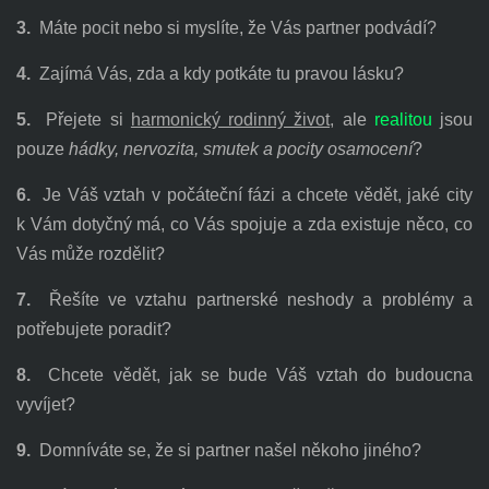
3.
Máte pocit nebo si myslíte, že Vás partner podvádí?
4.
Zajímá Vás, zda a kdy potkáte tu pravou lásku?
5.
Přejete si
harmonický rodinný život,
ale
realitou
jsou
pouze
hádky, nervozita, smutek a pocity osamocení
?
6.
Je Váš vztah v počáteční fázi a chcete vědět, jaké city
k Vám dotyčný má, co Vás spojuje a zda existuje něco, co
Vás může rozdělit?
7.
Řešíte ve vztahu partnerské neshody a problémy a
potřebujete poradit?
8.
Chcete vědět, jak se bude Váš vztah do budoucna
vyvíjet?
9.
Domníváte se, že si partner našel někoho jiného?