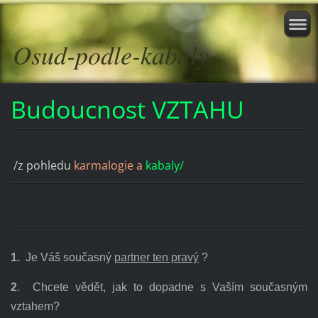
Osud-podle-kabaly
Budoucnost VZTAHU
/z pohledu
karmalogie a
kabaly/
1.
Je Váš současný
partner ten pravý
?
2
.
Chcete vědět, jak to dopadne s Vaším současným
vztahem?