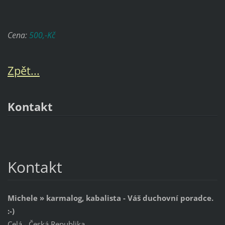
Cena:
500,-Kč
Zpět...
Kontakt
Kontakt
Michele » karmalog, kabalista - Váš duchovní poradce.
:-)
Celá - Česká Republika