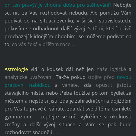
on ten pravý? Je vhodná doba pro stěhování?
Nebojte
se, nic za Vás rozhodovat nebudu. Ale pomůžu Vám
podívat se na situaci zvenku, v širších souvislostech,
pokusím se odhadnout další vývoj.
S těmi,
kteří právě
procházejí klidnějším obdobím, se můžeme podívat na
to,
co vás čeká v příštím roce .
. .
Astrologie
vidí o kousek dál než jen
naše logické
a
analytické uvažování.
Takže pokud
stojíte před
novou
pracovní nabídkou
a
váháte,
zda
opustit jistotu
stávajícího místa, nebo třeba toužíte po tom bydlet za
městem a nejste si jisti, zda je zahradničení a dojíždění
pro Vás to pravé či váháte, zda dát své dítě na osmileté
gymnázium ... zeptejte se mě. Vyložíme si okolnosti
změny a další vývoj situace a Vám se pak bude
rozhodovat snadněji . . .