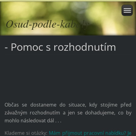
Osud-podle-kabaly
- Pomoc s rozhodnutím
Občas se dostaneme do situace, kdy stojíme před
závažným rozhodnutím a jen se dohadujeme, co by
mohlo následovat dál . . .
Klademe si otázky:
Mám přijmout pracovní nabídku?
Je