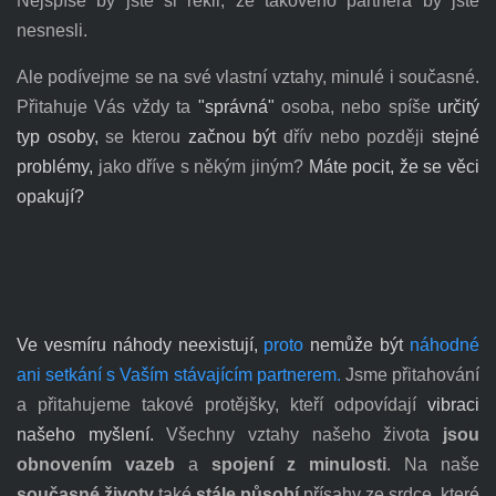
Nejspíše by jste si řekli, že takového partnera by jste
nesnesli.
Ale podívejme se na své vlastní vztahy, minulé i současné.
Přitahuje Vás vždy ta
"správná"
osoba,
nebo spíše
určitý
typ osoby,
se kterou
začnou být
dřív nebo později
stejné
problémy,
jako dříve s někým jiným?
Máte pocit, že se věci
opakují?
Ve vesmíru náhody neexistují,
proto
nemůže být
náhodné
ani setkání s Vaším stávajícím partnerem.
Jsme přitahování
a přitahujeme takové protějšky, kteří odpovídají
vibraci
našeho myšlení.
Všechny vztahy našeho života
jsou
obnovením vazeb
a
spojení z minulosti
. Na naše
současné životy
také
stále působí
přísahy ze srdce, které