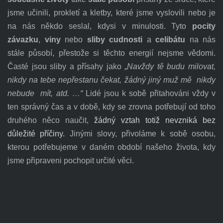
jsme učinili, prokletí a kletby, které jsme vyslovili nebo je
na nás někdo seslal, kdysi v minulosti. Tyto
pocity
závazku
,
viny
nebo
sliby cudnosti
a
celibátu
na nás
stále působí, přestože si těchto energií nejsme vědomi.
Časté jsou sliby a přísahy jako „
Navždy tě budu milovat,
nikdy na tebe nepřestanu čekat, žádný jiný muž mě nikdy
nebude mít, atd. …“
Lidé jsou k sobě přitahováni vždy v
ten správný čas a v době, kdy se zrovna potřebují od toho
druhého něco naučit,
žádný vztah totiž nevzniká bez
důležité příčiny.
Jinými slovy, přivoláme k sobě osobu,
kterou potřebujeme v daném období našeho života, kdy
jsme připraveni pochopit určité věci.