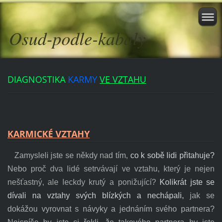
Osud-podle-kabaly
DIAGNOSTIKA
KARMY
VE VZTAHU
KARMICKÉ VZTAHY
Zamysleli jste se někdy nad tím,
co k sobě lidi přitahuje?
Nebo
proč dva lidé setrvávají ve vztahu, který je nejen
nešťastný, ale leckdy krutý a ponižující?
Kolikrát jste se
dívali na vztahy svých blízkých a nechápali,
jak se
dokážou vyrovnat s návyky a jednáním svého partnera?