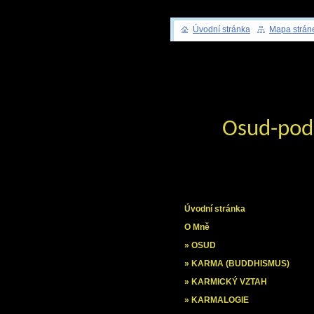
Úvodní stránka
Mapa strán
Osud-pod
Úvodní stránka
O Mně
» OSUD
» KARMA (BUDDHISMUS)
» KARMICKÝ VZTAH
» KARMALOGIE