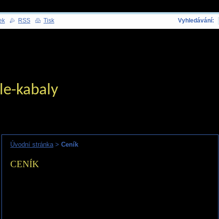
ek
RSS
Tisk
Vyhledávání:
le-kabaly
Úvodní stránka
>
Ceník
CENÍK
PARTNERSKÝ HOROSKOP NA MÍRU
- rozbor partnerské shody klientů.
Individuální zpracování profesionálním astrologem! Poznejte, jak se k
sobě hodíte se svým partnerem! (cca 20 stran A4)
- Individuální zpracování profesionálním Astrologem